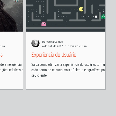
Marystela Gomes
itura
4 de out. de 2023
3 min de leitura
ss
Experiência do Usuário
 de emergência,
Saiba como otimizar a experiência do usuário, tornando
ções criativas e
cada ponto de contato mais eficiente e agradável para o
seu cliente