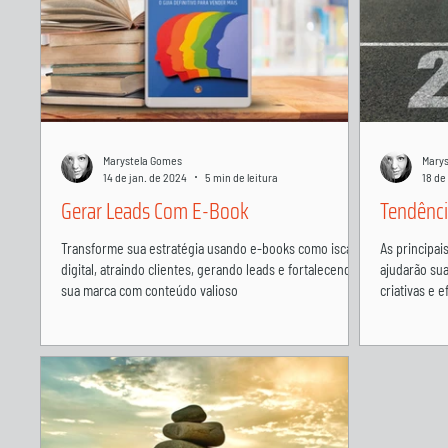
Marystela Gomes
Mary
14 de jan. de 2024
5 min de leitura
18 de
Gerar Leads Com E-Book
Tendênci
Transforme sua estratégia usando e-books como isca
As principai
digital, atraindo clientes, gerando leads e fortalecendo
ajudarão su
sua marca com conteúdo valioso
criativas e e