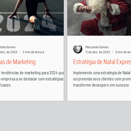
stela Gomes
Marystela Gomes
 dez. de 2023
2 min de leitura
11 de dez. de 2023
3 min de le
as de Marketing
Estratégia de Natal Expre
s tendências de marketing para 2024 que
Implemente uma estratégia de Natal
a empresa a se destacar com estratégias
surpreenda seus clientes com promo
ficazes
transforme desespero em sucesso