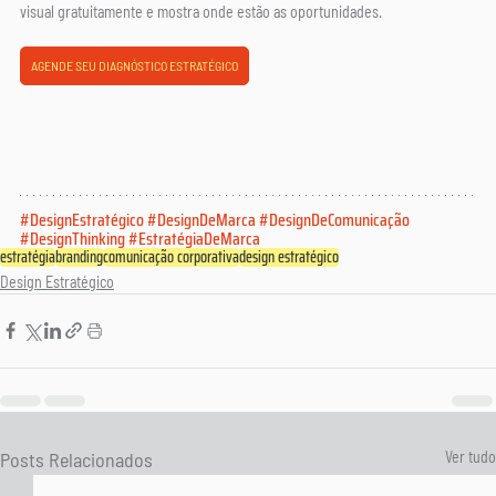
visual gratuitamente e mostra onde estão as oportunidades.
AGENDE SEU DIAGNÓSTICO ESTRATÉGICO
#DesignEstratégico
#DesignDeMarca
#DesignDeComunicação
#DesignThinking
#EstratégiaDeMarca
estratégia
branding
comunicação corporativa
design estratégico
Design Estratégico
Posts Relacionados
Ver tudo