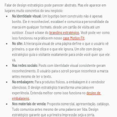
Falar de design estratégico pode parecer abstrato. Mas ele aparece em 
lugares muito concretos do seu negócio:
Na identidade visual:
 Um logotipo bem construído não é apenas 
bonito. Ele é reconhecível, escalável e comunica a personalidade da 
marca em qualquer formato, desde um cartão de visita até um 
outdoor. Essa é a base do 
branding estratégico
. Você pode ver como 
isso funcionou na prática em nosso 
case Motion Fit
.
No site:
 A hierarquia visual de uma página define o que o usuário vê 
primeiro, o que ele clica e o que ele ignora. Um site com design 
estratégico guia o visitante exatamente para onde você quer que ele 
vá.
Nas redes sociais:
 Posts com identidade visual consistente geram 
reconhecimento. O usuário para o scroll porque reconhece a marca 
antes mesmo de ler o texto.
Na embalagem:
 Para produtos físicos, a embalagem é o vendedor 
silencioso. O design estratégico transforma uma caixa em 
experiência. Entenda melhor como isso funciona no 
design de 
embalagens
.
Nos materiais de venda:
 Proposta comercial, apresentação, catálogo. 
Tudo comunica antes mesmo de uma palavra ser lida. Design 
estratégico garante que a primeira impressão seja a certa.