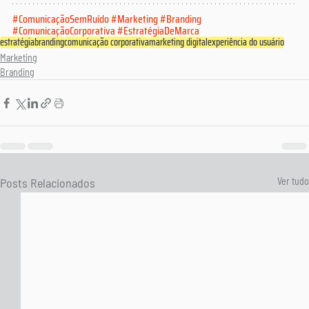
#ComunicaçãoSemRuído
#Marketing
#Branding
#ComunicaçãoCorporativa
#EstratégiaDeMarca
estratégia
branding
comunicação corporativa
marketing digital
experiência do usuário
Marketing
Branding
Posts Relacionados
Ver tudo