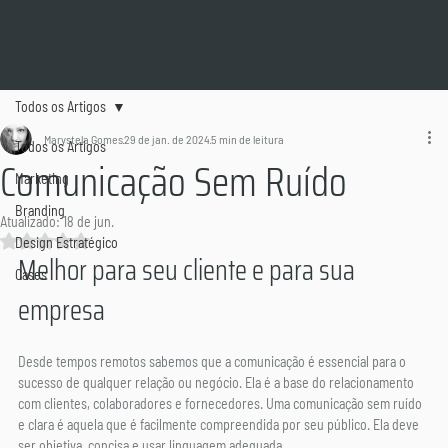
Todos os Artigos
Marystela Gomes
29 de jan. de 2024
5 min de leitura
Todos os Artigos
Comunicação Sem Ruído
Marketing
Branding
Atualizado:
18 de jun.
Avaliado com NaN de 5 estrelas.
Design Estratégico
Melhor para seu cliente e para sua 
Cases
empresa
Desde tempos remotos sabemos que a comunicação é essencial para o 
sucesso de qualquer relação ou negócio. Ela é a base do relacionamento 
com clientes, colaboradores e fornecedores. Uma comunicação sem ruído 
e clara é aquela que é facilmente compreendida por seu público. Ela deve 
ser objetiva, concisa e usar linguagem adequada.