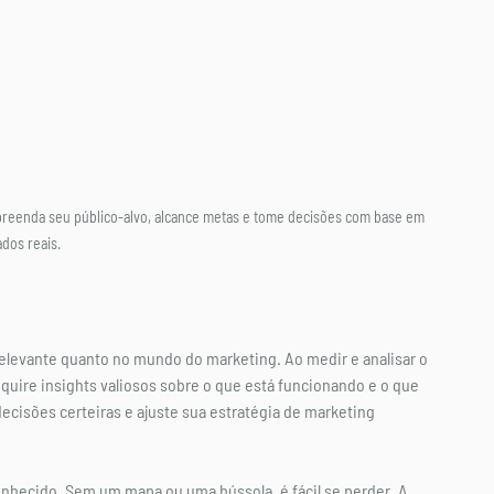
preenda seu público-alvo, alcance metas e tome decisões com base em 
dos reais.
elevante quanto no mundo do marketing. Ao medir e analisar o 
ire insights valiosos sobre o que está funcionando e o que 
cisões certeiras e ajuste sua estratégia de marketing 
ecido. Sem um mapa ou uma bússola, é fácil se perder. A 