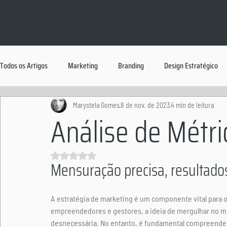
Todos os Artigos
Marketing
Branding
Design Estratégico
Marystela Gomes
8 de nov. de 2023
4 min de leitura
Análise de Métr
Avaliado com NaN de 5 estrelas.
Mensuração precisa, resultado
A estratégia de marketing é um componente vital para 
empreendedores e gestores, a ideia de mergulhar no m
desnecessária. No entanto, é fundamental compreender