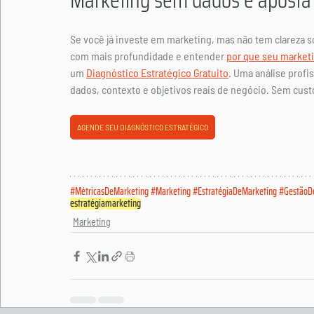
Marketing sem dados é aposta
Se você já investe em marketing, mas não tem clareza so
com mais profundidade e entender 
por que seu marketi
um 
Diagnóstico Estratégico Gratuito
. Uma análise profi
dados, contexto e objetivos reais de negócio. Sem cu
AGENDE SEU DIAGNÓSTICO ESTRATÉGICO
#MétricasDeMarketing
#Marketing
#EstratégiaDeMarketing
#GestãoD
estratégia
marketing
Marketing