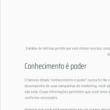
A análise de métricas permite que você otimize recursos, com
da
Conhecimento é poder
O famoso ditado "conhecimento é poder" nunca foi tão r
desempenho de suas campanhas de marketing, você adqu
não está. Essas informações permitem que você tome de
conforme necessário.
Imagine que você está navegando em um oceano desconh