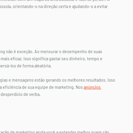
ola, orientando-o na direção certa e ajudando-o a evitar 
ting não é exceção. Ao mensurar o desempenho de suas 
is eficaz. Isso significa gastar seu dinheiro, tempo e 
ersá-los de forma aleatória.
égias e mensagens estão gerando os melhores resultados. Isso 
eficiência de sua equipe de marketing. Nos 
anúncios 
r desperdício de verba.
ração de marketing ajuda você a entender melhor quem são 