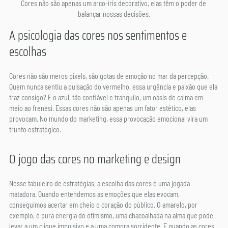
Cores não são apenas um arco-íris decorativo, elas têm o poder de 
balançar nossas decisões.
A psicologia das cores nos sentimentos e 
escolhas
Cores não são meros pixels, são gotas de emoção no mar da percepção. 
Quem nunca sentiu a pulsação do vermelho, essa urgência e paixão que ela 
traz consigo? E o azul, tão confiável e tranquilo, um oásis de calma em 
meio ao frenesi. Essas cores não são apenas um fator estético, elas 
provocam. No mundo do marketing, essa provocação emocional vira um 
trunfo estratégico.
O jogo das cores no marketing e design
Nesse tabuleiro de estratégias, a escolha das cores é uma jogada 
matadora. Quando entendemos as emoções que elas evocam, 
conseguimos acertar em cheio o coração do público. O amarelo, por 
exemplo, é pura energia do otimismo, uma chacoalhada na alma que pode 
levar a um clique impulsivo e a uma compra sorridente. E quando as cores 