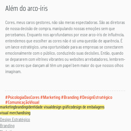
Além do arco-íris
Cores, meus caros gestores, não são meras espectadoras. São as diretoras 
de nossa decisão de compra, manipulando nossas emoções sem que 
percebamos. Enquanto nos aprofundamos por esse arco-íris de influência, 
entendemos que escolher as cores não é só uma questão de aparência. É 
um lance estratégico, uma oportunidade para as empresas se conectarem 
emocionalmente com o público, conduzindo suas decisões. Então, quando 
se depararem com vitrines vibrantes ou websites arrebatadores, lembrem-
se: as cores que dançam ali têm um papel bem maior do que nossos olhos 
imaginam.
#PsicologiaDasCores
#Marketing
#Branding
#DesignEstratégico
#ComunicaçãoVisual
marketing
branding
identidade visual
design gráfico
design de embalagens
visual merchandising
Design Estratégico
Branding