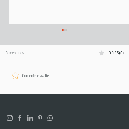
Comentários
0.0 / 5 (0)
Comente e avalie
Invista em Anúncios Digitais e Atraia Muito Mais
Clientes