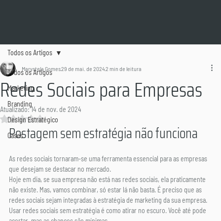
Todos os Artigos
Marystela Gomes
29 de mai. de 2024
2 min de leitura
Todos os Artigos
Redes Sociais para Empresas
Marketing
Branding
Atualizado:
14 de nov. de 2024
Avaliado com NaN de 5 estrelas.
Design Estratégico
Postagem sem estratégia não funciona
Cases
As redes sociais tornaram-se uma ferramenta essencial para as empresas 
que desejam se destacar no mercado. 
Hoje em dia, se sua empresa não está nas redes sociais, ela praticamente 
não existe. Mas, vamos combinar, só estar lá não basta. É preciso que as 
redes sociais sejam integradas à estratégia de marketing da sua empresa. 
Usar redes sociais sem estratégia é como atirar no escuro. Você até pode 
acertar, mas as chances são mínimas.