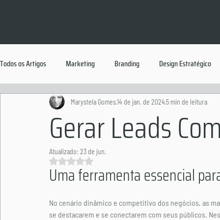
Todos os Artigos
Marketing
Branding
Design Estratégico
Marystela Gomes
14 de jan. de 2024
5 min de leitura
Gerar Leads Co
Atualizado:
23 de jun.
Avaliado com NaN de 5 estrelas.
Uma ferramenta essencial par
No cenário dinâmico e competitivo dos negócios, as m
se destacarem e se conectarem com seus públicos. Ne