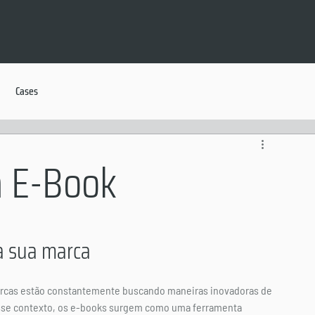
Cases
m E-Book
a sua marca
arcas estão constantemente buscando maneiras inovadoras de 
sse contexto, os e-books surgem como uma ferramenta 