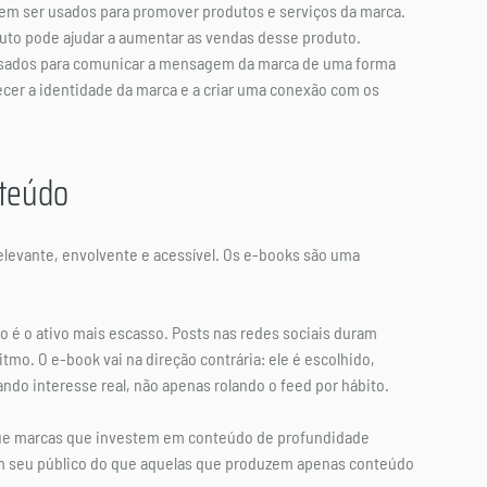
em ser usados para promover produtos e serviços da marca. 
to pode ajudar a aumentar as vendas desse produto.
sados para comunicar a mensagem da marca de uma forma 
lecer a identidade da marca e a criar uma conexão com os 
nteúdo
evante, envolvente e acessível. Os e-books são uma 
 é o ativo mais escasso. Posts nas redes sociais duram 
o. O e-book vai na direção contrária: ele é escolhido, 
ndo interesse real, não apenas rolando o feed por hábito.
o que marcas que investem em conteúdo de profundidade 
m seu público do que aquelas que produzem apenas conteúdo 