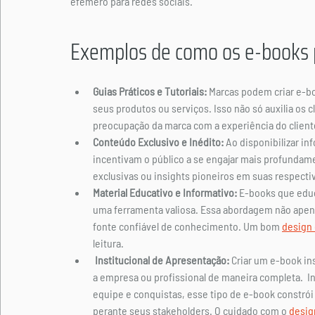
efêmero para redes sociais.
Exemplos de como os e-books 
Guias Práticos e Tutoriais: 
Marcas podem criar e-bo
seus produtos ou serviços. Isso não só auxilia os 
preocupação da marca com a experiência do client
Conteúdo Exclusivo e Inédito:
 Ao disponibilizar i
incentivam o público a se engajar mais profundame
exclusivas ou insights pioneiros em suas respecti
Material Educativo e Informativo: 
E-books que educ
uma ferramenta valiosa. Essa abordagem não apen
fonte confiável de conhecimento. 
Um bom 
design 
leitura.
 Institucional de Apresentação:
 Criar um e-book in
a empresa ou profissional de maneira completa.  In
equipe e conquistas, esse tipo de e-book constrói
perante seus stakeholders. 
O cuidado com o 
desig