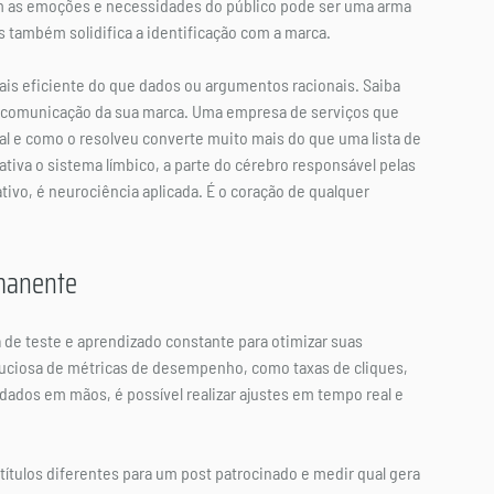
om as emoções e necessidades do público pode ser uma arma 
também solidifica a identificação com a marca.
is eficiente do que dados ou argumentos racionais. Saiba 
a comunicação da sua marca. Uma empresa de serviços que 
al e como o resolveu converte muito mais do que uma lista de 
ativa o sistema límbico, a parte do cérebro responsável pelas 
tivo, é neurociência aplicada. É o coração de qualquer 
rmanente
e teste e aprendizado constante para otimizar suas 
nuciosa de métricas de desempenho, como taxas de cliques, 
ados em mãos, é possível realizar ajustes em tempo real e 
 títulos diferentes para um post patrocinado e medir qual gera 