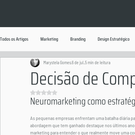
Todos os Artigos
Marketing
Branding
Design Estratégico
Marystela Gomes
6 de jul.
5 min de leitura
Decisão de Com
Avaliado com NaN de 5 estrelas.
Neuromarketing como estratég
As pequenas empresas enfrentam uma batalha diária par
abordagem que tem ganhado destaque nos últimos anos
marketing para entender o que realmente move uma comp