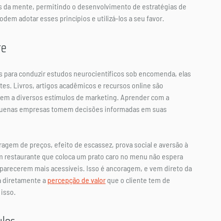
 da mente, permitindo o desenvolvimento de estratégias de 
m adotar esses princípios e utilizá-los a seu favor.
te
para conduzir estudos neurocientíficos sob encomenda, elas 
es. Livros, artigos acadêmicos e recursos online são 
em a diversos estímulos de marketing. Aprender com a 
equenas empresas tomem decisões informadas em suas 
oragem de preços, efeito de escassez, prova social e aversão à 
m restaurante que coloca um prato caro no menu não espera 
s parecerem mais acessíveis. Isso é ancoragem, e vem direto da 
 diretamente a 
percepção de valor
 que o cliente tem de 
isso. 