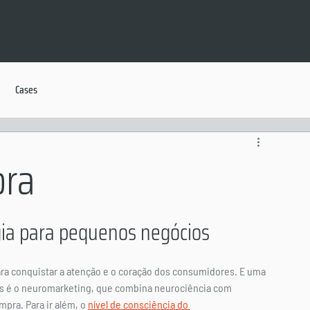
Cases
pra
ia para pequenos negócios
a conquistar a atenção e o coração dos consumidores. E uma 
 é o neuromarketing, que combina neurociência com 
ra. Para ir além, o 
nível de consciência do 